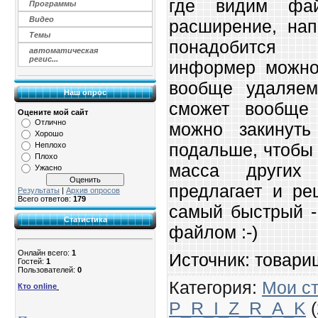
где видим фай
Программы
Видео
расширение, нап
Темы
понадобится 
автоматическая
регис...
информер можно
вообще удаляем
Наш опрос
сможет вообще 
Оцените мой сайт
Отлично
можно закинуть
Хорошо
подальше, чтобы 
Неплохо
Плохо
масса других
Ужасно
предлагает и ре
Результаты
|
Архив опросов
Всего ответов:
179
самый быстрый -
Статистика
файлом :-)
Онлайн всего:
1
Источник: товари
Гостей:
1
Пользователей:
0
Категория
:
Мои ст
Кто online
P_R_I_Z_R_A_K
(