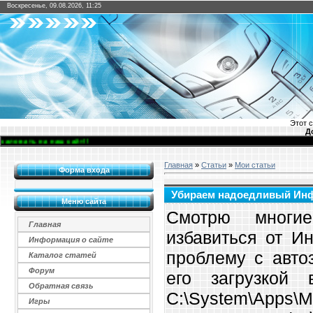
Воскресенье, 09.08.2026, 11:25
Этот 
Д
вать на наш сайт!!
Главная
»
Статьи
»
Мои статьи
Форма входа
Убираем надоедливый Инф
Меню сайта
Смотрю многи
Главная
избавиться от И
Информация о сайте
проблему с авто
Каталог статей
Форум
его загрузкой 
Обратная связь
С:\System\Apps\Mo
Игры