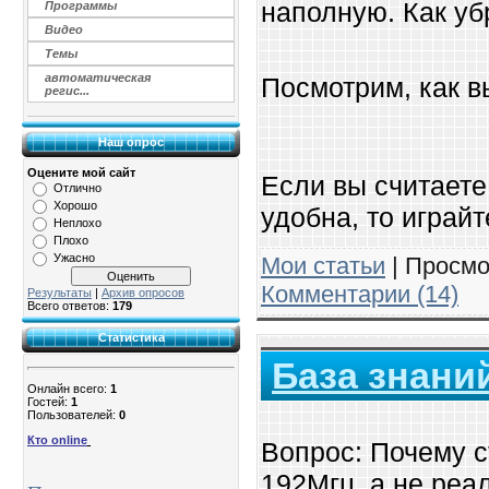
наполную. Как убр
Программы
Видео
Темы
автоматическая
Посмотрим, как в
регис...
Наш опрос
Оцените мой сайт
Если вы считаете
Отлично
Хорошо
удобна, то играйт
Неплохо
Плохо
Ужасно
Мои статьи
| Просмо
Комментарии (14)
Результаты
|
Архив опросов
Всего ответов:
179
Статистика
База знаний
Онлайн всего:
1
Гостей:
1
Пользователей:
0
Кто online
Вопрос: Почему 
192Мгц, а не реа