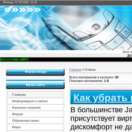
Пятница, 07.08.2026, 21:25
Этот 
До
 сайт!!
Главная
»
Статьи
Форма входа
Всего материалов в каталоге
:
20
Показано материалов
:
1-8
Меню сайта
Как убрать 
Главная
Информация о сайте
В большинстве Jav
Каталог статей
Форум
присутствует вир
Обратная связь
дискомфорт не д
Игры