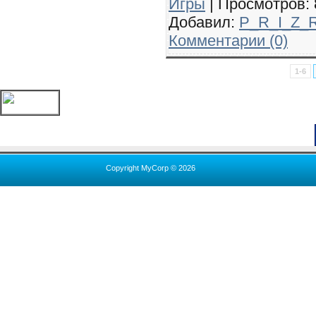
Игры
| Просмотров: 8
Добавил:
P_R_I_Z_
Комментарии (0)
1-6
Copyright MyCorp © 2026