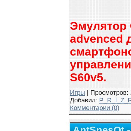
Эмyлятop
advenced 
cмapтфoн
yпpaвлeни
S60v5.
Игры
| Просмотров: 1
Добавил:
P_R_I_Z_
Комментарии (0)
AntSnesQt - 