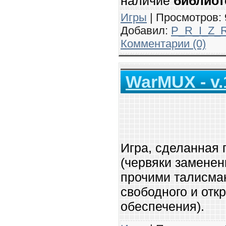
наличие
библиоте
Игры
| Просмотров: 9
Добавил:
P_R_I_Z_
Комментарии (0)
WarMUX - v.
Игра, сделанная 
(червяки заменен
прочими талисма
свободного и отк
обеспечения).