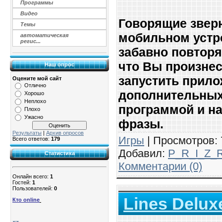
Программы
Видео
Говорящие звер
Темы
мобильном устр
автоматическая
регис...
забавно повторя
что Вы произнес
Наш опрос
запустить прило
Оцените мой сайт
Отлично
дополнительных
Хорошо
Неплохо
программой и на
Плохо
Ужасно
фразы.
Результаты
|
Архив опросов
Игры
| Просмотров: 7
Всего ответов:
179
Добавил:
P_R_I_Z_
Статистика
Комментарии (0)
Онлайн всего:
1
Гостей:
1
Пользователей:
0
Lines Deluxe
Кто online