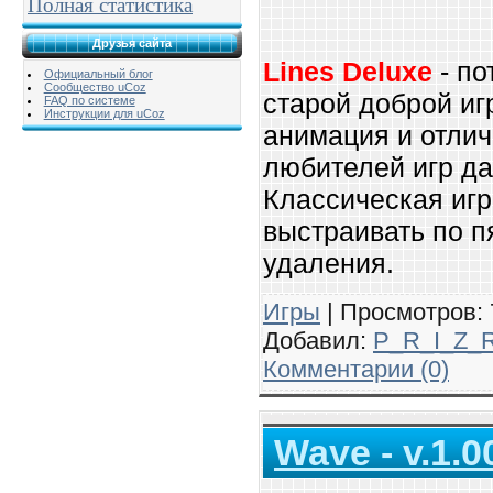
Полная статистика
Друзья сайта
Lines Deluxe
- по
Официальный блог
Сообщество uCoz
старой доброй иг
FAQ по системе
Инструкции для uCoz
анимация и отли
любителей игр да
Классическая игр
выстраивать по п
удаления.
Игры
| Просмотров: 7
Добавил:
P_R_I_Z_
Комментарии (0)
Wave - v.1.0